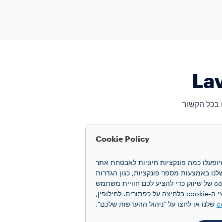
 בכל הקשור
Cookie Policy
חוויה שלכם. קובצי cookie מאפשרים לנו להבטיח שיופעלו כמה פונקציות חיוניות לאבטחת אתר
 האינטרנט ואת הביצועים שלנו באמצעות מספר פונקציות, כגון הגדרות
שפה ותוצאות חיפוש, ובכך משפרים את החוויה שלכם. אנו גם משתמשים בקובצי cookie של יצירת פרופיל ובקובצי cookie של שיווק כדי להציע לכם חוויית משתמש
מותאמת אישית, בהתאם להעדפותיכם ולקבלת תקשורת פרסומית מותאמת אישית. תוכלו להסכים לקבל את כל קובצי ה-cookie בלחיצה על כפתורים. לחילופין,
c
שלנו או לחצו על "ניהול ההעדפות שלכם".