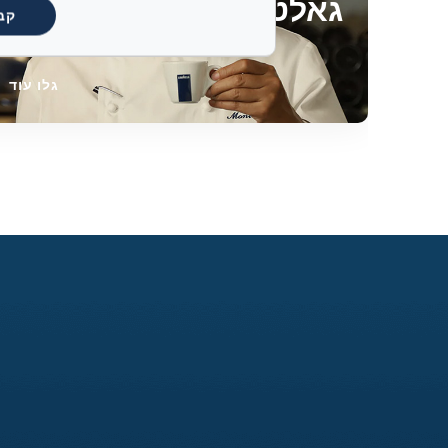
גאלטי
קב
גלו עוד