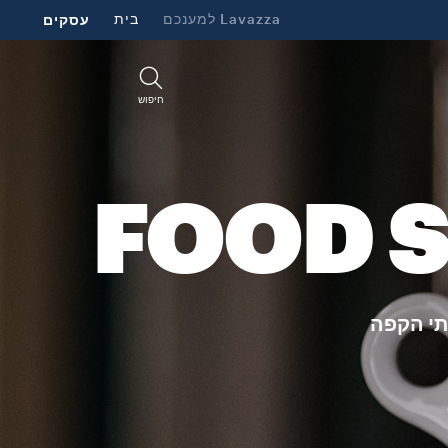
Lavazza למענכם
בית
עסקים
חיפוש
FOOD S
תי הקפה