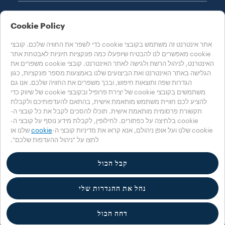
Cookie Policy
אתר אינטרנט זה משתמש בקובצי cookie כדי לשפר את החוויה שלכם. קובצי
cookie מאפשרים לנו להבטיח שיופעלו כמה פונקציות חיוניות לאבטחת אתר
בחרו את המדינה שלכם
האינטרנט, לניהול הרשת ולגישה לאתר האינטרנט. קובצי cookie משפרים את
ישראל
הגלישה באתר האינטרנט ואת הביצועים שלנו באמצעות מספר פונקציות, כגון
הגדרות שפה ותוצאות חיפוש, ובכך משפרים את החוויה שלכם. אנו גם
משתמשים בקובצי cookie של יצירת פרופיל ובקובצי cookie של שיווק כדי
להציע לכם חוויית משתמש מותאמת אישית, בהתאם להעדפותיכם ולקבלת
מדיניות הפרטיות
מדיניות קובצי Cookie
אזור קובצי Cookie
תקשורת פרסומית מותאמת אישית. תוכלו להסכים לקבל את כל קובצי ה-
Accessibility Statement
cookie בלחיצה על כפתורים. לחילופין, לקבלת מידע נוסף על קובצי ה-
cookie שלנו ועל אופן ניהולם, אנא קראו את מדיניות קובצי ה-
cookie
שלנו או
לחצו על "ניהול ההעדפות שלכם".
‎© 2025 LUIGI LAVAZZA SPA, כל הזכויות שמורות – מספר עוסק לצורכי מע"מ
00470550013 - מס' במרשם החברות 257143 - הון מניות 25,090,000€ משולם
במלואו
קבל הכול
נהל את ההגדרות שלי
דחה הכול