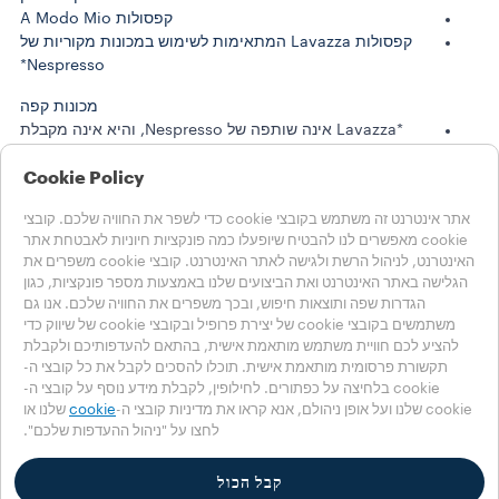
קפסולות A Modo Mio
קפסולות Lavazza המתאימות לשימוש במכונות מקוריות של
Nespresso*
מכונות קפה
*Lavazza אינה שותפה של Nespresso, והיא אינה מקבלת
ממנה תמיכה או חסות
Cookie Policy
סיפורי לוואצה
קיימות
אתר אינטרנט זה משתמש בקובצי cookie כדי לשפר את החוויה שלכם. קובצי
cookie מאפשרים לנו להבטיח שיופעלו כמה פונקציות חיוניות לאבטחת אתר
LAVAZZA WORLD
האינטרנט, לניהול הרשת ולגישה לאתר האינטרנט. קובצי cookie משפרים את
עזרה
הגלישה באתר האינטרנט ואת הביצועים שלנו באמצעות מספר פונקציות, כגון
שאלות נפוצות
הגדרות שפה ותוצאות חיפוש, ובכך משפרים את החוויה שלכם. אנו גם
יצירת קשר
משתמשים בקובצי cookie של יצירת פרופיל ובקובצי cookie של שיווק כדי
להציע לכם חוויית משתמש מותאמת אישית, בהתאם להעדפותיכם ולקבלת
בחרו את המדינה שלכם
תקשורת פרסומית מותאמת אישית. תוכלו להסכים לקבל את כל קובצי ה-
ישראל
cookie בלחיצה על כפתורים. לחילופין, לקבלת מידע נוסף על קובצי ה-
ישראל
cookie שלנו ועל אופן ניהולם, אנא קראו את מדיניות קובצי ה-
cookie
שלנו או
לחצו על "ניהול ההעדפות שלכם".
מדינות אחרות
Accessibility Statement
Cookie הגדרות
קבל הכול