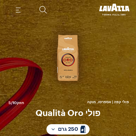
ט
העונ
פולי קפה | אספרסו, מוקה
חוזק
5/10
פולי Qualità Oro
250 גרם