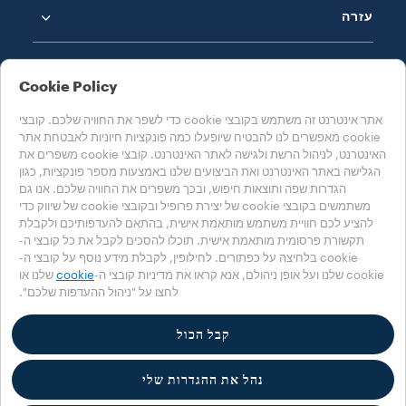
עזרה
Cookie Policy
אתר אינטרנט זה משתמש בקובצי cookie כדי לשפר את החוויה שלכם. קובצי
cookie מאפשרים לנו להבטיח שיופעלו כמה פונקציות חיוניות לאבטחת אתר
בחרו את המדינה שלכם
האינטרנט, לניהול הרשת ולגישה לאתר האינטרנט. קובצי cookie משפרים את
ישראל
הגלישה באתר האינטרנט ואת הביצועים שלנו באמצעות מספר פונקציות, כגון
הגדרות שפה ותוצאות חיפוש, ובכך משפרים את החוויה שלכם. אנו גם
משתמשים בקובצי cookie של יצירת פרופיל ובקובצי cookie של שיווק כדי
להציע לכם חוויית משתמש מותאמת אישית, בהתאם להעדפותיכם ולקבלת
Accessibility Statement
Cookie הגדרות
מדיניות Cookie
תקשורת פרסומית מותאמת אישית. תוכלו להסכים לקבל את כל קובצי ה-
מדיניות הפרטיות
cookie בלחיצה על כפתורים. לחילופין, לקבלת מידע נוסף על קובצי ה-
cookie שלנו ועל אופן ניהולם, אנא קראו את מדיניות קובצי ה-
cookie
שלנו או
לחצו על "ניהול ההעדפות שלכם".
‎© 2025 Luigi Lavazza SPA. כל הזכויות שמורות – מספר עוסק לצורכי מע"מ
00470550013 – מס' במרשם החברות 257143 - הון מניות 25,090,000€ משולם
במלואו
קבל הכול
נהל את ההגדרות שלי