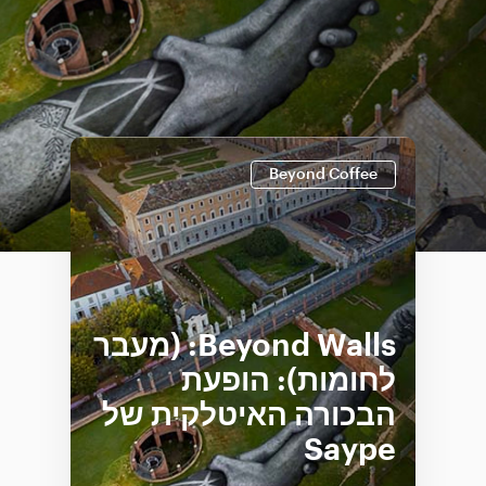
Beyond Coffee
Beyond Walls: (מעבר
לחומות): הופעת
הבכורה האיטלקית של
Saype