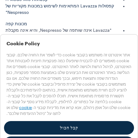
קפסולות Lavazza המתאימות לשימוש במכונות מקוריות של
Nespresso*
מכונות קפה
*Lavazza אינה שותפה של Nespresso, והיא אינה מקבלת
ממנה תמיכה או חסות
Cookie Policy
סיפורי לוואצה
קיימות
אתר אינטרנט זה משתמש בקובצי cookie כדי לשפר את החוויה שלכם. קובצי
cookie מאפשרים לנו להבטיח שיופעלו כמה פונקציות חיוניות לאבטחת אתר
LAVAZZA WORLD
האינטרנט, לניהול הרשת ולגישה לאתר האינטרנט. קובצי cookie משפרים את
עזרה
הגלישה באתר האינטרנט ואת הביצועים שלנו באמצעות מספר פונקציות, כגון
שאלות נפוצות
הגדרות שפה ותוצאות חיפוש, ובכך משפרים את החוויה שלכם. אנו גם
יצירת קשר
משתמשים בקובצי cookie של יצירת פרופיל ובקובצי cookie של שיווק כדי
להציע לכם חוויית משתמש מותאמת אישית, בהתאם להעדפותיכם ולקבלת
בחרו את המדינה שלכם
תקשורת פרסומית מותאמת אישית. תוכלו להסכים לקבל את כל קובצי ה-
ישראל
cookie בלחיצה על כפתורים. לחילופין, לקבלת מידע נוסף על קובצי ה-
ישראל
cookie שלנו ועל אופן ניהולם, אנא קראו את מדיניות קובצי ה-
cookie
שלנו או
לחצו על "ניהול ההעדפות שלכם".
מדינות אחרות
Accessibility Statement
Cookie הגדרות
קבל הכול
מדיניות Cookie