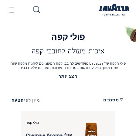
פולי קפה
איכות מעולה לחובבי קפה
פולי הקפה של Lavazza מוקדשים לחובבי קפה המעוניינים ליהנות מקפה שזה
עתה נטחן. בואו להתנסות בטחינת התערובת האהובה עליכם בבית.
להשגת תערובות הקפה המובחרות הללו, Lavazza בוחרת אך ורק את פולי
הצג יותר
העראביקה והרובוסטה הטובים ביותר ממרכז ודרום אמריקה ומאסיה. פולי
הקפה שנבחרים עבור התערובות הללו מכילים מגוון רחב של טעמים שיעניקו
הנאה גם את החיך המעודן ביותר. בחרו בפולי קפה שלמים איכותיים של
Lavazza לחוויית קפה בלתי נשכחת ברמה של בריסטה.
מסננים
הצעה
מיון לפי
פולי קפה
פולי Crema e Aroma