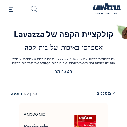
קולקציית הקפה של Lavazza
אספרסו באיכות של בית קפה
עם קפסולות הקפה Lavazza A Modo Mio תוכלו ליהנות מאספרסו איטלקי
אותנטי בנוחות ובלי לצאת מהבית. אנו בוחרים בקפידה את תערובות הקפה
שלנו כדי להציע לכם את קפסולת הקפה המושלמת, ולהגיש לכם את מיטב
הצג יותר
מסורת הקפה האיטלקית.
בחרו מתוך מגוון התערובות שלנו: Qualità Rossa, ‏Passionale, ‏¡Tierra! או
קפסולות אחרות של A Modo Mio. כל קפסולת קפה של Lavazza היא
חד-פעמית, ניתנת למיחזור בקומפוסט ומכילה עד 7.5 גרם של קפה טחון. היא
גם מגיעה באריזת ואקום כדי לשמור על טריות הקפה ועל איכותו. מתאימות
לשימוש עם כל מכונות A Modo Mio.
מסננים
הצעה
מיון לפי
A MODO MIO
Passionale