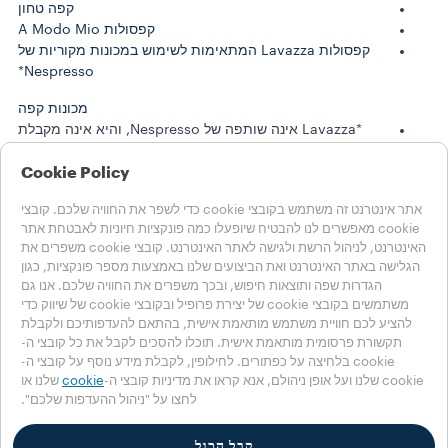
קפה טחון
קפסולות A Modo Mio
קפסולות Lavazza המתאימות לשימוש במכונות מקוריות של
Nespresso*
מכונות קפה
*Lavazza אינה שותפה של Nespresso, והיא אינה מקבלת
ממנה תמיכה או חסות
Cookie Policy
סיפורי לוואצה
קיימות
אתר אינטרנט זה משתמש בקובצי cookie כדי לשפר את החוויה שלכם. קובצי
cookie מאפשרים לנו להבטיח שיופעלו כמה פונקציות חיוניות לאבטחת אתר
LAVAZZA WORLD
האינטרנט, לניהול הרשת ולגישה לאתר האינטרנט. קובצי cookie משפרים את
עזרה
הגלישה באתר האינטרנט ואת הביצועים שלנו באמצעות מספר פונקציות, כגון
שאלות נפוצות
הגדרות שפה ותוצאות חיפוש, ובכך משפרים את החוויה שלכם. אנו גם
יצירת קשר
משתמשים בקובצי cookie של יצירת פרופיל ובקובצי cookie של שיווק כדי
להציע לכם חוויית משתמש מותאמת אישית, בהתאם להעדפותיכם ולקבלת
בחרו את המדינה שלכם
תקשורת פרסומית מותאמת אישית. תוכלו להסכים לקבל את כל קובצי ה-
ישראל
cookie בלחיצה על כפתורים. לחילופין, לקבלת מידע נוסף על קובצי ה-
ישראל
cookie שלנו ועל אופן ניהולם, אנא קראו את מדיניות קובצי ה-
cookie
שלנו או
לחצו על "ניהול ההעדפות שלכם".
מדינות אחרות
Accessibility Statement
Cookie הגדרות
קבל הכול